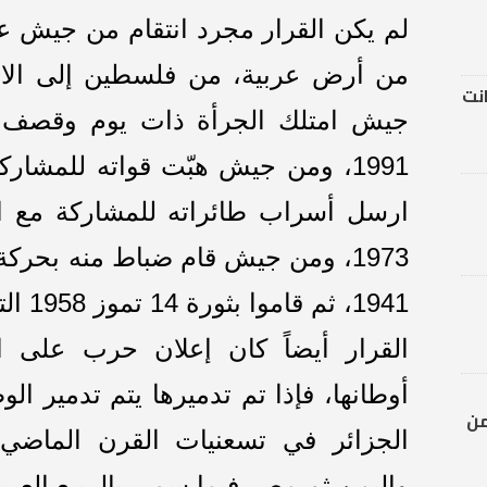
لم يكن القرار مجرد انتقام من جيش ع
من أرض عربية، من فلسطين إلى الا
انت
جيش امتلك الجرأة ذات يوم وقصف ال
1991، ومن جيش هبّت قواته للمشا
ارسل أسراب طائراته للمشاركة مع 
1973، ومن جيش قام ضباط منه بحرك
1941، ثم قاموا بثورة 14 تموز 1958 التي أسقطت حلف بغداد..
القرار أيضاً كان إعلان حرب على ال
أوطانها، فإذا تم تدميرها يتم تدمير ال
من
الجزائر في تسعنيات القرن الماضي، 
واليمن ثم مصر فيما سمي بالربيع العرب