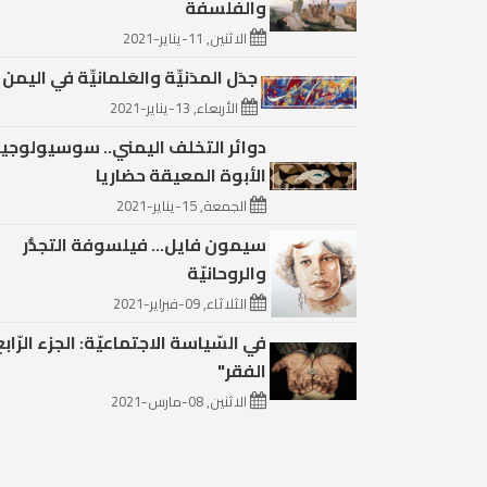
والفلسفة
الاثنين, 11-يناير-2021
جدَل المدَنيِّة والعَلمانيِّة في اليمن (1
الأربعاء, 13-يناير-2021
دوائر التخلف اليمني.. سوسيولوجيا
الأبوة المعيقة حضاريا
الجمعة, 15-يناير-2021
سيمون فايل… فيلسوفة التجذُّر
والروحانيّة
الثلاثاء, 09-فبراير-2021
في السّياسة الاجتماعيّة: الجزء الرّابع
الفقر"
الاثنين, 08-مارس-2021