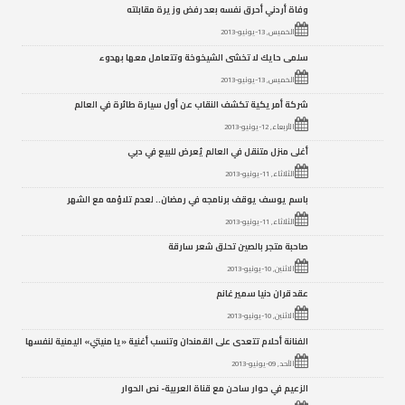
وفاة أردني أحرق نفسه بعد رفض وزيرة مقابلته
الخميس, 13-يونيو-2013
سلمى حايك لا تخشى الشيخوخة وتتعامل معها بهدوء
الخميس, 13-يونيو-2013
شركة أمريكية تكشف النقاب عن أول سيارة طائرة في العالم
الأربعاء, 12-يونيو-2013
أغلى منزل متنقل في العالم يُعرض للبيع في دبي
الثلاثاء, 11-يونيو-2013
باسم يوسف يوقف برنامجه في رمضان.. لعدم تلاؤمه مع الشهر
الثلاثاء, 11-يونيو-2013
صاحبة متجر بالصين تحلق شعر سارقة
الاثنين, 10-يونيو-2013
عقد قران دنيا سمير غانم
الاثنين, 10-يونيو-2013
الفنانة أحلام تتعدى على القمندان وتنسب أغنية «يا منيتي» اليمنية لنفسها
الأحد, 09-يونيو-2013
الزعيم في حوار ساحن مع قناة العربية- نص الحوار