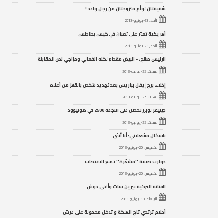
شقيقتان توأم متزوجتان من رجل واحد !
الأحد, 23-يونيو-2013
أمريكية تعثر على ثعبان في كيس بطاطس
الأحد, 23-يونيو-2013
الرئيس صالح: - البيض مقدام لكنه انفعالي ومزاجي نص المقابلة
السبت, 22-يونيو-2013
إخلاء برج إيفل بباريس بعد تهديد شخص بالقفز من أعلاه
السبت, 22-يونيو-2013
جينيفر لوبيز تحصل على النجمة 2500 في هوليوود
السبت, 22-يونيو-2013
باسكال مشعلاني: أنا أنثى
الخميس, 20-يونيو-2013
جوارب صينية ''مشعّرة'' تمنع الاغتصاب
الخميس, 20-يونيو-2013
الفنانة التركية بيرين سات وأغلى دوش
الأربعاء, 19-يونيو-2013
أحلام ترتدي تاج الملكة و تدخل محمولة على عرش