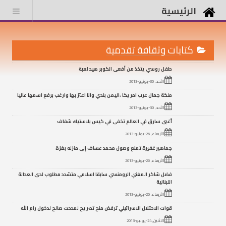
الرئيسية
كتابات وثقافة تقدمية
طفل روسي يتخذ من أفعى الكوبر هيد لعبة
الأحد, 30-يونيو-2013
ملكة جمال عرب امريكا :اليمن بلدي وانا اعتز بها وارغب برفع اسمها عاليا
الأحد, 30-يونيو-2013
أغبى سارق في العالم تخفى في كيس بلاستيك شفاف
الأربعاء, 26-يونيو-2013
جماهير غفيرة تمنع وصول محمد عساف إلى منزله بغزة
الأربعاء, 26-يونيو-2013
فضل شاكر المغني الرومنسي سابقا اسلامي متشدد مطلوب لدى العدالة
اللبنانية
الأربعاء, 26-يونيو-2013
قوات الاحتلال الاسرائيلي ترفض منح تصريح لمدحت صالح لدخول رام الله
الاثنين, 24-يونيو-2013