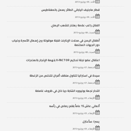
الأحد, 09-يونيو-2013
قطار ماجليف الياباني الطائر يعمل بالمغناطيس
الأحد, 09-يونيو-2013
الفنان راغب علامة يعتذر للشعب اليمني
السبت, 08-يونيو-2013
أطفال اليمن في محلات الإنترنت قنبلة موقوتة بين إهمال الأسرة وغياب
دور الجهات المختصة
السبت, 08-يونيو-2013
اعتقال عضو لجنة تحكيم X-FACTOR بتهمة الإتجار بالمخدرات
الجمعة, 07-يونيو-2013
سيدة في استراليا تتناول منظف أفران للتخلص من الزغطة
الجمعة, 07-يونيو-2013
انتحار نجمة بوليوود الشابة جيا خان في ظروف غامضة
الأربعاء, 05-يونيو-2013
ألماني عاش 15 عاماً بقلم رصاص في رأسه
الأربعاء, 05-يونيو-2013
يسرا: سأعتزل
الأربعاء, 05-يونيو-2013