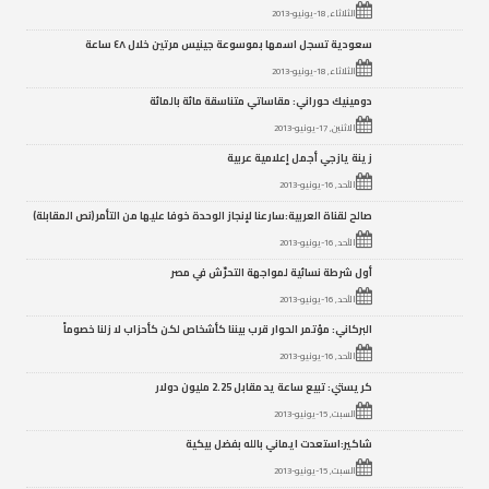
الثلاثاء, 18-يونيو-2013
سعودية تسجل اسمها بموسوعة جينيس مرتين خلال ٤٨ ساعة
الثلاثاء, 18-يونيو-2013
دومينيك حوراني: مقاساتي متناسقة مائة بالمائة
الاثنين, 17-يونيو-2013
زينة يازجي أجمل إعلامية عربية
الأحد, 16-يونيو-2013
صالح لقناة العربية:سارعنا لإنجاز الوحدة خوفا عليها من التأمر(نص المقابلة)
الأحد, 16-يونيو-2013
أول شرطة نسائية لمواجهة التحرّش في مصر
الأحد, 16-يونيو-2013
البركاني: مؤتمر الحوار قرب بيننا كأشخاص لكن كأحزاب لا زلنا خصوماً
الأحد, 16-يونيو-2013
كريستي: تبيع ساعة يد مقابل 2.25 مليون دولار
السبت, 15-يونيو-2013
شاكير:استعدت ايماني بالله بفضل بيكية
السبت, 15-يونيو-2013