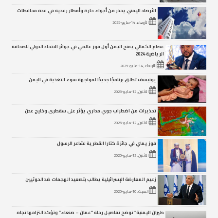
الأرصاد اليمني يحذر من أجواء حارة وأمطار رعدية في عدة محافظات
الأربعاء, 14-مايو-2025
عصام الكمالي يمنح اليمن أول فوز عالمي في جوائز الاتحاد الدولي للصحافة
الرياضية 2024
الأربعاء, 14-مايو-2025
يونيسف تطلق برنامجًا جديدًا لمواجهة سوء التغذية في اليمن
الاثنين, 12-مايو-2025
تحذيرات من اضطراب جوي مداري يؤثر على سقطرى وخليج عدن
الاثنين, 12-مايو-2025
فوز يمني في جائزة كتارا القطرية لشاعر الرسول
الاثنين, 12-مايو-2025
زعيم المعارضة الإسرائيلية يطالب بتصعيد الهجمات ضد الحوثيين
السبت, 10-مايو-2025
طيران اليمنية” توضح تفاصيل رحلة “عمان – صنعاء” وتؤكد التزامها تجاه