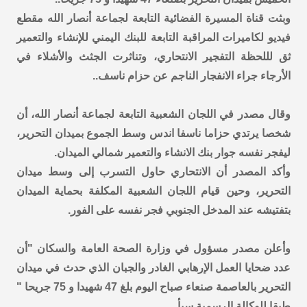
وبثت قناة المسيرة الفضائية التابعة لجماعة أنصار الله مقطع
فيديو لكاميرات المراقبة التابعة للبنك اليمني للإنشاء والتعمير
ثق لللحظة التفجير الانتحاري، وتناثرت الجثث والأشلاء في
الأرجاء جراء الانفجار الناجم عن حزام ناسف..
وقال مصدر في اللجان الشعبية التابعة لجماعة أنصار الله، أن
شخصا يرتدي حزاما ناسفا اندس وسط الجموع بميدان التحرير،
ليفجر نفسه جوار بنك الانشاء والتعمير شمالي الميدان.
وأكد المصدر أن الانتحاري حاول التسرب إلى وسط ميدان
التحرير، وحين قيام اللجان الشعبية المكلفة بحماية الميدان
بتفتيشه عند المدخل الجنوبي فجر نفسه على الفور.
وأعلن مصدر مسؤول في وزارة الصحة العامة والسكان "أن
عدد ضحايا العمل الإرهابي الغادر والجبان الذي حدث في ميدان
التحرير بالعاصمة صنعاء صباح اليوم بلغ 47 شهيدا و 75 جريحا "
طبقا للوكالة الرسمية سبأ.