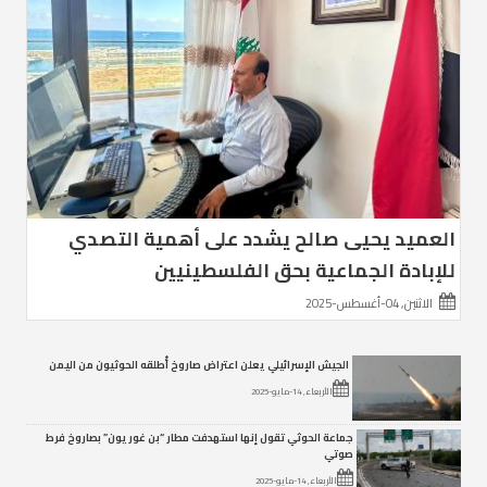
العميد يحيى صالح يشدد على أهمية التصدي
للإبادة الجماعية بحق الفلسطينيين
الاثنين, 04-أغسطس-2025
الجيش الإسرائيلي يعلن اعتراض صاروخ أُطلقه الحوثيون من اليمن
الأربعاء, 14-مايو-2025
جماعة الحوثي تقول إنها استهدفت مطار “بن غوريون” بصاروخ فرط
صوتي
الأربعاء, 14-مايو-2025