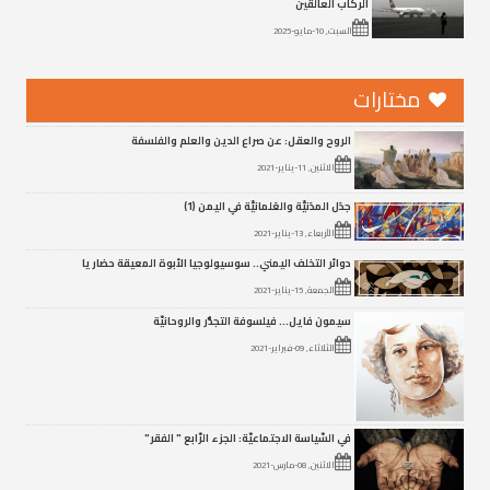
الركاب العالقين
السبت, 10-مايو-2025
مختارات
الروح والعقل: عن صراع الدين والعلم والفلسفة
الاثنين, 11-يناير-2021
جدَل المدَنيِّة والعَلمانيِّة في اليمن (1)
الأربعاء, 13-يناير-2021
دوائر التخلف اليمني.. سوسيولوجيا الأبوة المعيقة حضاريا
الجمعة, 15-يناير-2021
سيمون فايل… فيلسوفة التجذُّر والروحانيّة
الثلاثاء, 09-فبراير-2021
في السّياسة الاجتماعيّة: الجزء الرّابع " الفقر"
الاثنين, 08-مارس-2021