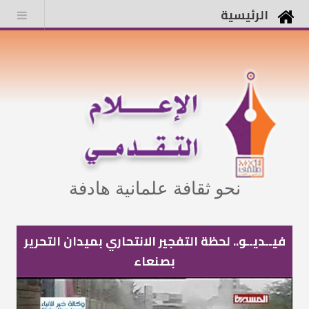
الرئيسية
نحو ثقافة علمانية هادفة
فيــديــو.. لحظة التفجير الانتحاري بميدان التحرير
بصنعاء