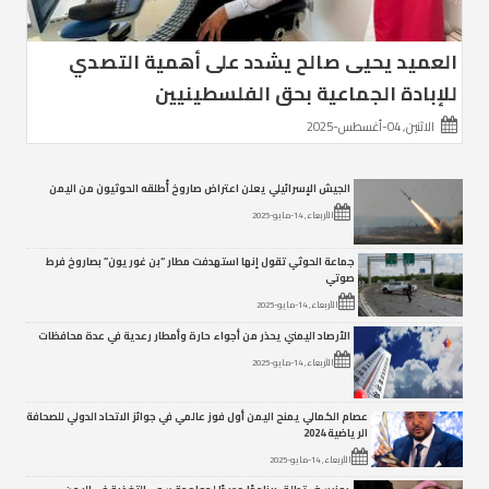
العميد يحيى صالح يشدد على أهمية التصدي
للإبادة الجماعية بحق الفلسطينيين
الاثنين, 04-أغسطس-2025
الجيش الإسرائيلي يعلن اعتراض صاروخ أُطلقه الحوثيون من اليمن
الأربعاء, 14-مايو-2025
جماعة الحوثي تقول إنها استهدفت مطار “بن غوريون” بصاروخ فرط
صوتي
الأربعاء, 14-مايو-2025
الأرصاد اليمني يحذر من أجواء حارة وأمطار رعدية في عدة محافظات
الأربعاء, 14-مايو-2025
عصام الكمالي يمنح اليمن أول فوز عالمي في جوائز الاتحاد الدولي للصحافة
الرياضية 2024
الأربعاء, 14-مايو-2025
يونيسف تطلق برنامجًا جديدًا لمواجهة سوء التغذية في اليمن