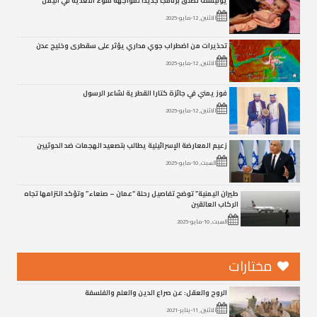
الاثنين, 12-مايو-2025
تحذيرات من اضطراب جوي مداري يؤثر على سقطرى وخليج عدن
الاثنين, 12-مايو-2025
فوز يمني في جائزة كتارا القطرية لشاعر الرسول
الاثنين, 12-مايو-2025
زعيم المعارضة الإسرائيلية يطالب بتصعيد الهجمات ضد الحوثيين
السبت, 10-مايو-2025
طيران اليمنية” توضح تفاصيل رحلة “عمان – صنعاء” وتؤكد التزامها تجاه
الركاب العالقين
السبت, 10-مايو-2025
مختارات
الروح والعقل: عن صراع الدين والعلم والفلسفة
الاثنين, 11-يناير-2021