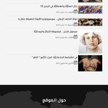
جدَل المدَنيِّة والعَلمانيِّة في اليمن (1)
الأربعاء, 13-يناير-2021
دوائر التخلف اليمني.. سوسيولوجيا الأبوة المعيقة حضاريا
الجمعة, 15-يناير-2021
سيمون فايل… فيلسوفة التجذُّر والروحانيّة
الثلاثاء, 09-فبراير-2021
في السّياسة الاجتماعيّة: الجزء الرّابع " الفقر"
الاثنين, 08-مارس-2021
حول الموقع