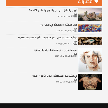
مختارات
الروح والعقل: عن صراع الدين والعلم والفلسفة
الاثنين, 11-يناير-2021
جدَل المدَنيِّة والعَلمانيِّة في اليمن (1)
الأربعاء, 13-يناير-2021
دوائر التخلف اليمني.. سوسيولوجيا الأبوة المعيقة حضاريا
الجمعة, 15-يناير-2021
سيمون فايل… فيلسوفة التجذُّر والروحانيّة
الثلاثاء, 09-فبراير-2021
في السّياسة الاجتماعيّة: الجزء الرّابع " الفقر"
الاثنين, 08-مارس-2021