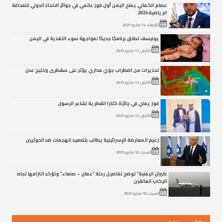
عصام الكمالي يمنح اليمن أول فوز عالمي في جوائز الاتحاد الدولي للصحافة
الرياضية 2024
الأربعاء, 14-مايو-2025
يونيسف تطلق برنامجًا جديدًا لمواجهة سوء التغذية في اليمن
الاثنين, 12-مايو-2025
تحذيرات من اضطراب جوي مداري يؤثر على سقطرى وخليج عدن
الاثنين, 12-مايو-2025
فوز يمني في جائزة كتارا القطرية لشاعر الرسول
الاثنين, 12-مايو-2025
زعيم المعارضة الإسرائيلية يطالب بتصعيد الهجمات ضد الحوثيين
السبت, 10-مايو-2025
طيران اليمنية” توضح تفاصيل رحلة “عمان – صنعاء” وتؤكد التزامها تجاه
الركاب العالقين
السبت, 10-مايو-2025