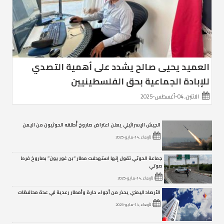
العميد يحيى صالح يشدد على أهمية التصدي
للإبادة الجماعية بحق الفلسطينيين
الاثنين, 04-أغسطس-2025
الجيش الإسرائيلي يعلن اعتراض صاروخ أُطلقه الحوثيون من اليمن
الأربعاء, 14-مايو-2025
جماعة الحوثي تقول إنها استهدفت مطار “بن غوريون” بصاروخ فرط
صوتي
الأربعاء, 14-مايو-2025
الأرصاد اليمني يحذر من أجواء حارة وأمطار رعدية في عدة محافظات
الأربعاء, 14-مايو-2025