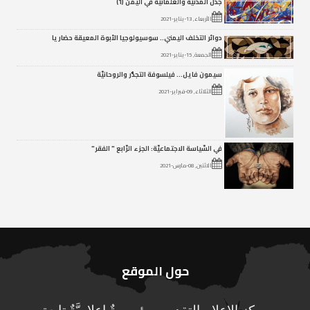
جدَل المدَنيِّة والعَلمانيِّة في اليمن (1)
الأربعاء, 13-يناير-2021
دوائر التخلف اليمني.. سوسيولوجيا الأبوة المعيقة حضاريا
الجمعة, 15-يناير-2021
سيمون فايل… فيلسوفة التجذُّر والروحانيّة
الثلاثاء, 09-فبراير-2021
في السّياسة الاجتماعيّة: الجزء الرّابع " الفقر"
الاثنين, 08-مارس-2021
حول الموقع