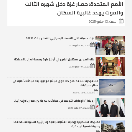
الأمم المتحدة: حصار غزة دخل شهره الثالث
والموت يهدد غالبية السكان
السبت, 10-مايو-2025
غزة: حصيلة قتلى القصف الإسرائيلي للقطاع بلغت 52810
السبت, 10-مايو-2025
ملك البحرين يستقبل الشرع في أول زيارة رسمية له إلى المملكة
السبت, 10-مايو-2025
السعودية تستعد لفتح خط جوي مباشر مع ليبيا بعد مباحثات أمنية في
مطار معيتيقة
السبت, 10-مايو-2025
رويترز": الإمارات تتوسط في محادثات سرية بين سوريا وإسرائيل
الأربعاء, 07-مايو-2025
مقتل 20 فلسطينيا وإصابة العشرات بغارة إسرائيلية استهدفت مطعما
وسوقا شعبيا غرب غزة