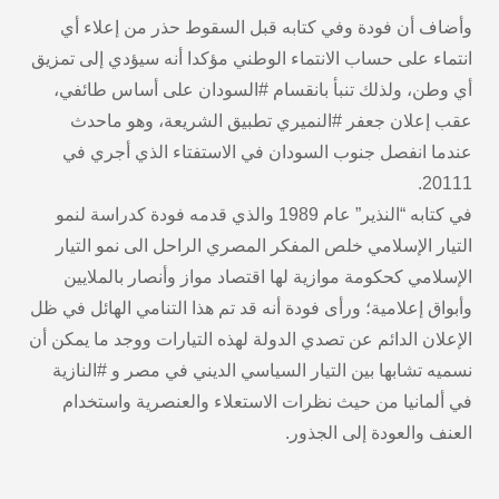
وأضاف أن فودة وفي كتابه قبل السقوط حذر من إعلاء أي
انتماء على حساب الانتماء الوطني مؤكدا أنه سيؤدي إلى تمزيق
أي وطن، ولذلك تنبأ بانقسام #السودان على أساس طائفي،
عقب إعلان جعفر #النميري تطبيق الشريعة، وهو ماحدث
عندما انفصل جنوب السودان في الاستفتاء الذي أجري في
20111.
في كتابه “النذير” عام 1989 والذي قدمه فودة كدراسة لنمو
التيار الإسلامي خلص المفكر المصري الراحل الى نمو التيار
الإسلامي كحكومة موازية لها اقتصاد مواز وأنصار بالملايين
وأبواق إعلامية؛ ورأى فودة أنه قد تم هذا التنامي الهائل في ظل
الإعلان الدائم عن تصدي الدولة لهذه التيارات ووجد ما يمكن أن
نسميه تشابها بين التيار السياسي الديني في مصر و #النازية
في ألمانيا من حيث نظرات الاستعلاء والعنصرية واستخدام
العنف والعودة إلى الجذور.