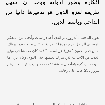
أفكاره وطور أدواته ووجد أن أسهل
طريقة لغزو الدول هو تدميرها ذاتيا من
الداخل وباسم الدين.
يقول الباحث #أندرو_نادر الذي أعد دراسات وأبحاثا عن المفكر
المصري الراحل فرج فودة لـ”العربية نت” إن فرج فودة، يمتلك
نفس قدرة عيون ” #زرقاء_اليمامة ” فقد كان مدهشا في توقع
العديد من الأحداث التي مازلنا نعيشها حتى اليوم، وكان يرى ما
سيحدث وذكره بتفاصيل مدهشة تحققت جميعها فيما بعد، رغم
مرور 255 عاما على وفاته.
ويضيف قائلا لقد توقع المفكر المصري الراحل سقوط #صدام ،