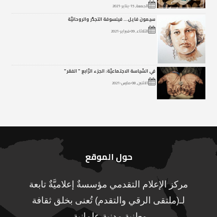
الجمعة, 15-يناير-2021
سيمون فايل… فيلسوفة التجذُّر والروحانيّة
الثلاثاء, 09-فبراير-2021
في السّياسة الاجتماعيّة: الجزء الرّابع " الفقر"
الاثنين, 08-مارس-2021
حول الموقع
مركز الإعلام التقدمي مؤسسةٌ إعلاميَّةٌ تابعة
لـ(ملتقى الرقي والتقدم) تُعنى بخلق ثقافة
وطنية مدنية علمانية.