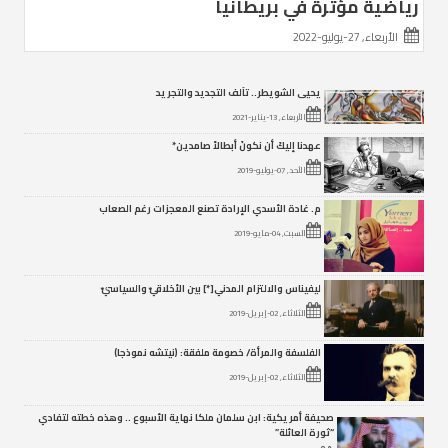
رياضية مؤثرة في بريطانيا
الأربعاء, 27-يوليو-2022
يحيى الشويطر.. تآلف التجديد والتجريد
الأربعاء, 13-يناير-2021
عهدنا إليكَ أن نكونَ أبطالاً صامدين*
الأحد, 07-يوليو-2019
م. غادة الأسدي الإرادة تصنع المعجزات رغم الصعاب
السبت, 04-مايو-2019
ليفيناس والالتزام المدني[*] بين الأخلاقيّ والسياسيّ
الثلاثاء, 02-إبريل-2019
الفلسفة والمرأة/ خصومة ملفقة: (نيتشه نموذجا)
الثلاثاء, 02-إبريل-2019
صحيفة أمريكية: ابن سلمان ملكا نهاية الأسبوع .. وهذه خطته لتفادي
“ثورة العائلة”