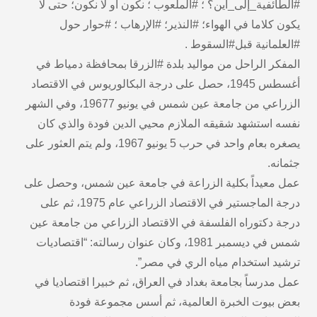
#الطائفية_إلى_أين؟ ؛ #الملعوب ؛ نكون أو لا نكون؛ حتى لا
يكون كلاما في الهواء؛ #النذير؛ #الإرهاب ؛ #حوار حول
#العلمانية قبل#السقوط .
المفكر الراحل من مواليد بلدة #الزرقا بمحافظة دمياط في
أغسطس 1945، حصل على درجة البكالوريوس في الاقتصاد
الزراعي من جامعة عين شمس في يونيو 19677، وفي الشهر
نفسه استشهد شقيقه الملازم محيي الدين فودة والذي كان
يصغره بعام واحد في حرب 5 يونيو 1967، ولم يتم العثور على
جثمانه.
عمل معيداً بكلية الزراعة في جامعة عين شمس، وحصل على
درجة الماجستير في الاقتصاد الزراعي عام 1975، ثم على
درجة دكتوراه الفلسفة في الاقتصاد الزراعي من جامعة عين
شمس في ديسمبر 1981، وكان عنوان رسالته: “اقتصاديات
ترشيد استخدام مياه الري في مصر”.
عمل مدرساً بجامعة بغداد في العراق، ثم خبيرا اقتصاديا في
بعض بيوت الخبرة العالمية، ثم أسس مجموعة فودة