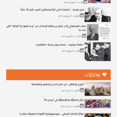
الأحد, 12-نوفمبر-2017
فرج فودة .. المفكر الذي تنبأ بمستقبل العرب قبل 25 عاماً
الأربعاء, 01-نوفمبر-2017
غضب فلسطيني إزاء رفض بريطانيا الإعتذار عن “وعد بلفور”و”النكبة” التي
حلت به
الثلاثاء, 31-أكتوبر-2017
«ضباط يوليو».. عسكريون بدرجة «مثقفين»
الأحد, 23-يوليو-2017
مختارات
الروح والعقل: عن صراع الدين والعلم والفلسفة
الاثنين, 11-يناير-2021
جدَل المدَنيِّة والعَلمانيِّة في اليمن (1)
الأربعاء, 13-يناير-2021
دوائر التخلف اليمني.. سوسيولوجيا الأبوة المعيقة حضاريا