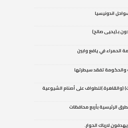
ون بـ(يحيى صالح)
ة الحمراء في يافع وابين
ب والحكومة تفقد سيطرتها
ت) (والقاهرة )للطواف على أصنام الشيوعية
رق الرئيسية بأربع محافظات
دفون لارباك الحوار.